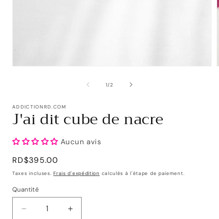
de
1
/
2
ADDICTIONRD.COM
J'ai dit cube de nacre
Aucun avis
Prix
RD$395.00
habituel
Taxes incluses.
Frais d'expédition
calculés à l'étape de paiement.
Quantité
Réduire
Augmenter