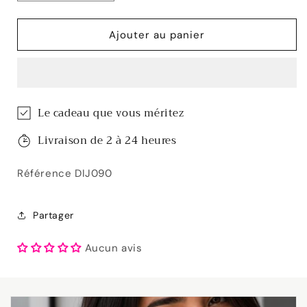
la
la
quantité
quantité
de
de
Ajouter au panier
Dije
Dije
cubito
cubito
nacar
nacar
Le cadeau que vous méritez
Livraison de 2 à 24 heures
Référence DIJ090
Partager
Aucun avis