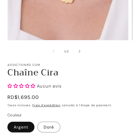
de
1
/
3
ADDICTIONRD.COM
Chaîne Cira
Aucun avis
Prix
RD$1,695.00
habituel
Taxes incluses.
Frais d'expédition
calculés à l'étape de paiement.
Couleur
Argent
Doré