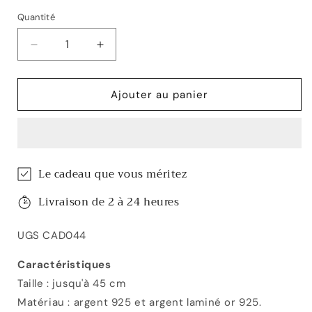
Quantité
Réduire
Augmenter
la
la
quantité
quantité
de
de
Ajouter au panier
Chaîne
Chaîne
Cira
Cira
Le cadeau que vous méritez
Livraison de 2 à 24 heures
UGS CAD044
Caractéristiques
Taille : jusqu'à 45 cm
Matériau : argent 925 et argent laminé or 925.