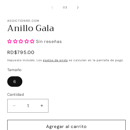
de
1
/
3
ADDICTIONRD.COM
Anillo Gala
Sin reseñas
Precio
RD$795.00
habitual
Impuesto incluido. Los
gastos de envío
se calculan en la pantalla de pago.
Tamaño
6
Cantidad
Reducir
Aumentar
cantidad
cantidad
para
para
Anillo
Anillo
Agregar al carrito