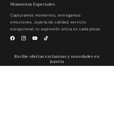
Momentos Especiales
Capturamos momentos, entregamos
emociones. Joyería de calidad, servicio
excepcional, tu expresión única en cada pieza.
Facebook
Instagram
YouTube
TikTok
Recibe ofertas exclusivas y novedades en
joyería
Correo electrónico
Formas
© 2026,
ADDICTIONRD.COM
Tecnología de Shopify
de
Política de reembolso
Política de privacidad
pago
Términos del servicio
Política de envío