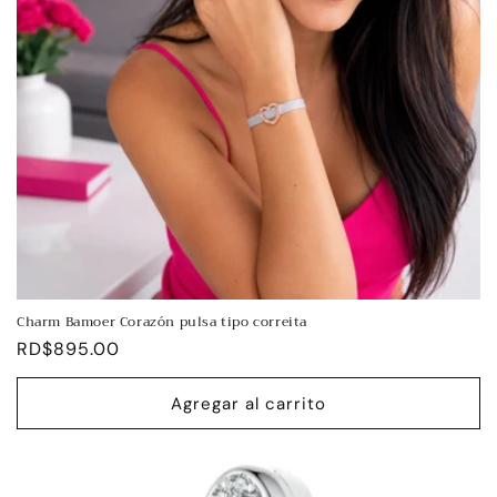
n
:
Charm Bamoer Corazón pulsa tipo correita
Precio
RD$895.00
habitual
Agregar al carrito