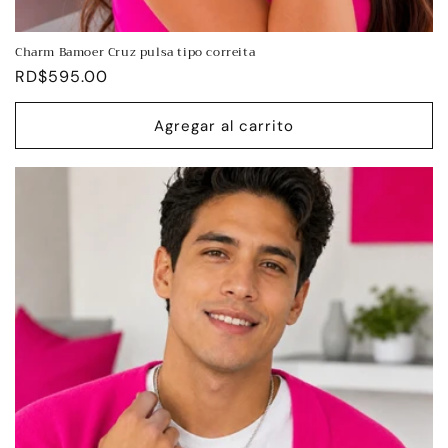
Charm Bamoer Cruz pulsa tipo correita
Precio
RD$595.00
habitual
Agregar al carrito