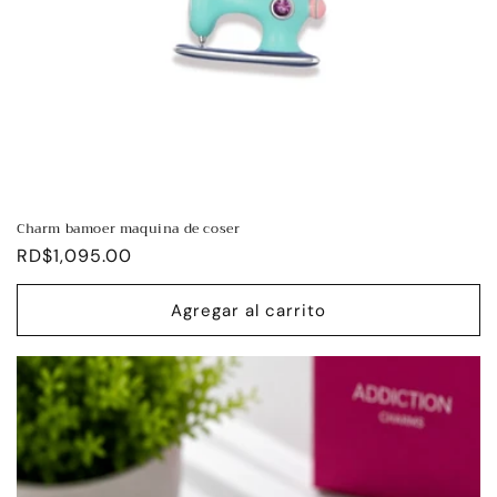
Charm bamoer maquina de coser
Precio
RD$1,095.00
habitual
Agregar al carrito