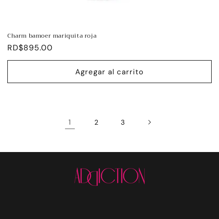
Charm bamoer mariquita roja
Precio
RD$895.00
habitual
Agregar al carrito
1
2
3