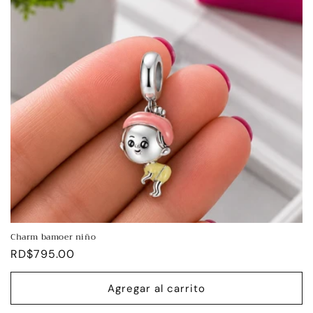
Charm bamoer niño
Precio
RD$795.00
habitual
Agregar al carrito